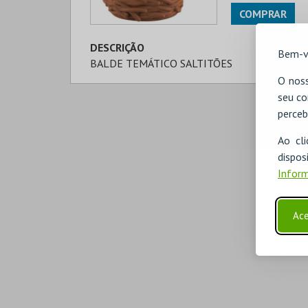
COMPRAR
DESCRIÇÃO
Bem-v
BALDE TEMÁTICO SALTITÕES
O noss
seu co
perceb
Ao cl
disp
Inform
Ace