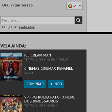
Olá,
iniciar sessão
PT
PESQUISA:
AVANÇADA
DISTRITO
VEJA AINDA:
SALA
ICE CREAM MAN
TEATRO & ARTE | CINEMA TERROR
CINEMAS CINEMAX PENAFIEL
SALA 3
COMPRAR
+ INFO
VP - PATRULHA PATA - O FILME
DOS DINOSSAUROS
TEATRO & ARTE | CINEMA