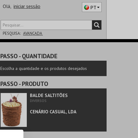
Olá,
iniciar sessão
PT
PESQUISA:
AVANÇADA
DISTRITO
PASSO
- QUANTIDADE
SALA
Escolha a quantidade e os produtos desejados
PASSO
- PRODUTO
BALDE SALTITÕES
DIVERSOS
CENÁRIO CASUAL, LDA