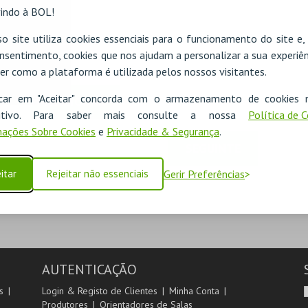
indo à BOL!
o site utiliza cookies essenciais para o funcionamento do site e
nsentimento, cookies que nos ajudam a personalizar a sua experiên
er como a plataforma é utilizada pelos nossos visitantes.
icar em "Aceitar" concorda com o armazenamento de cookies 
ADICIONAR
ositivo. Para saber mais consulte a nossa
Política de 
ações Sobre Cookies
e
Privacidade & Segurança
.
SEGUINTE
itar
Rejeitar não essenciais
Gerir Preferências
AUTENTICAÇÃO
s
Login & Registo de Clientes
Minha Conta
Produtores
Orientadores de Salas