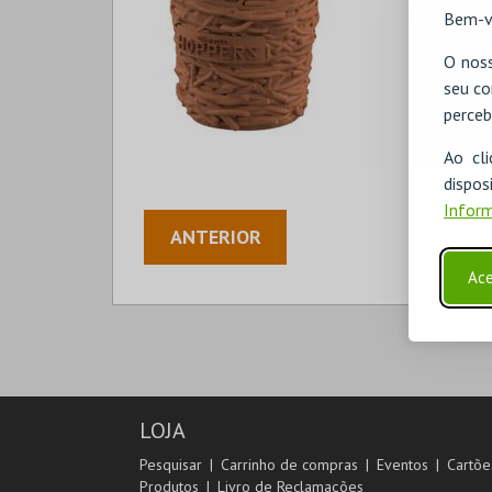
Bem-v
O noss
seu co
perceb
Ao cl
disp
Inform
ANTERIOR
Ace
LOJA
Pesquisar
Carrinho de compras
Eventos
Cartõe
Produtos
Livro de Reclamações