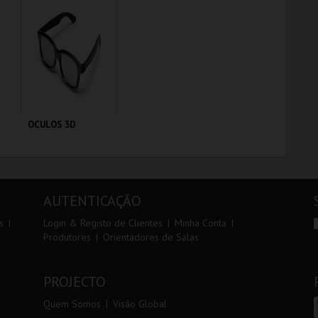
MAIS INFO
MAIS INFO
COMPRAR
COMPRAR
OCULOS 3D
CENÁRIO CASUAL
AUTENTICAÇÃO
MAIS INFO
s
Login & Registo de Clientes
Minha Conta
Produtores
Orientadores de Salas
COMPRAR
PROJECTO
Quem Somos
Visão Global