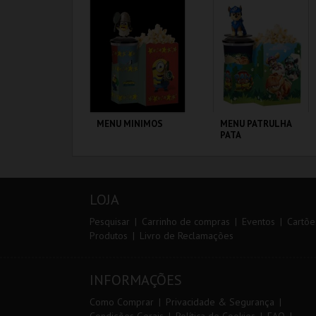
MAIS INFO
MAIS INFO
COMPRAR
COMPRAR
MENU MINIMOS
MENU PATRULHA
PATA
CENÁRIO CASUAL
CENÁRIO CASUAL
LOJA
MAIS INFO
MAIS INFO
Pesquisar
Carrinho de compras
Eventos
Cartõe
Produtos
Livro de Reclamações
COMPRAR
COMPRAR
INFORMAÇÕES
Como Comprar
Privacidade & Segurança