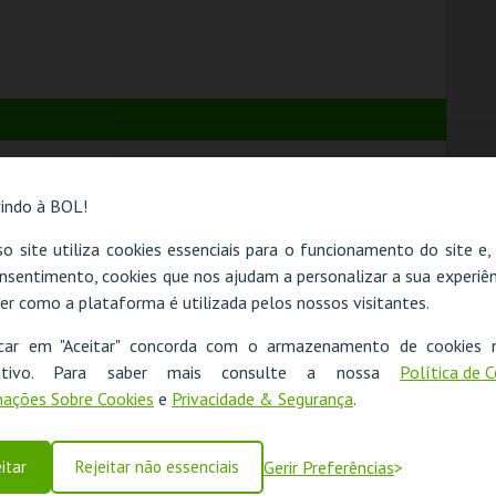
indo à BOL!
o site utiliza cookies essenciais para o funcionamento do site e
nsentimento, cookies que nos ajudam a personalizar a sua experiên
er como a plataforma é utilizada pelos nossos visitantes.
O evento escolhido não está disponível
icar em "Aceitar" concorda com o armazenamento de cookies 
OK
ositivo. Para saber mais consulte a nossa
Política de 
MENU BALDE
MENU NACHOS + 1
GRANDE (225 GR) +
MOLHO + 1 BEBIDA
ações Sobre Cookies
e
Privacidade & Segurança
.
2 BEBIDAS DE 500
DE 750 ML
CENÁRIO CASUAL
CENÁRIO CASUAL
ML
itar
Rejeitar não essenciais
Gerir Preferências