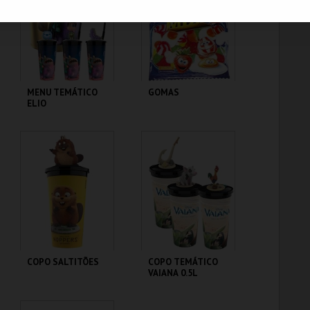
MAIS INFO
MAIS INFO
COMPRAR
COMPRAR
MENU TEMÁTICO
GOMAS
ELIO
CENÁRIO CASUAL
CENÁRIO CASUAL
MAIS INFO
MAIS INFO
COMPRAR
COMPRAR
COPO SALTITÕES
COPO TEMÁTICO
VAIANA 0.5L
CENÁRIO CASUAL
CENÁRIO CASUAL