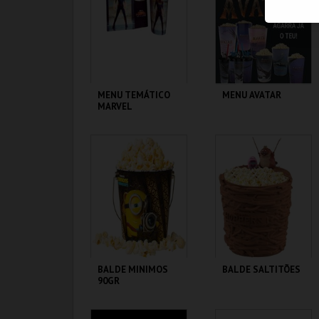
MAIS INFO
MAIS INFO
COMPRAR
COMPRAR
MENU TEMÁTICO
MENU AVATAR
MARVEL
CENÁRIO CASUAL
CENÁRIO CASUAL
MAIS INFO
MAIS INFO
COMPRAR
COMPRAR
BALDE MINIMOS
BALDE SALTITÕES
90GR
CENÁRIO CASUAL
CENÁRIO CASUAL