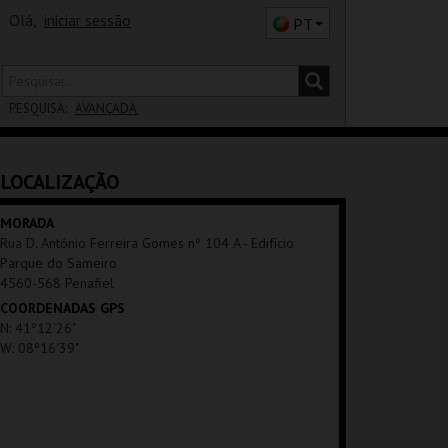
Olá,
iniciar sessão
PT
PESQUISA:
AVANÇADA
DISTRITO
LOCALIZAÇÃO
SALA
MORADA
Rua D. António Ferreira Gomes nº 104 A - Edifício
Parque do Sameiro
4560-568 Penafiel
COORDENADAS GPS
N: 41º12'26"
W: 08º16'39"