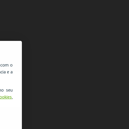
, com o
cia e a
no seu
Cookies
,