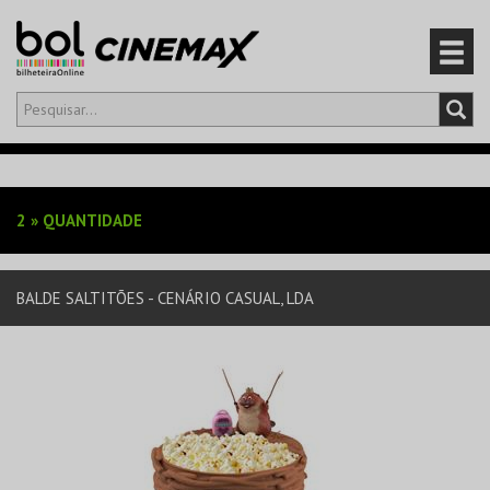
Olá,
iniciar sessão
PT
0
CARRINHO
2
»
QUANTIDADE
EVENTOS
BALDE SALTITÕES - CENÁRIO CASUAL, LDA
CARTÕES
PRODUTOS