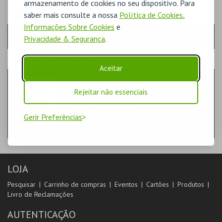
armazenamento de cookies no seu dispositivo. Para
saber mais consulte a nossa
Política de Cookies
,
PASSO
- QUANTIDADE
Informações Sobre Cookies
e
Escolha a quantidade e os produtos desejados
Privacidade & Segurança
.
PASSO
- PRODUTO
Aceitar
BALDE SALTITÕES
DIVERSOS
Rejeitar não essenciais
CENÁRIO CASUAL, LDA
Gerir Preferências
LOJA
Pesquisar
Carrinho de compras
Eventos
Cartões
Produtos
Livro de Reclamações
AUTENTICAÇÃO