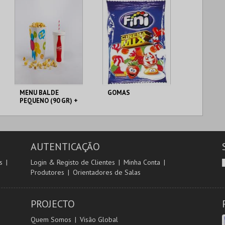
MAIS INFO
MAIS INFO
COMPRAR
COMPRAR
MENU BALDE
GOMAS
PEQUENO (90 GR) +
1 BEBIDA DE 750
CENÁRIO CASUAL
CENÁRIO CASUAL
ML
AUTENTICAÇÃO
MAIS INFO
MAIS INFO
s
Login & Registo de Clientes
Minha Conta
Produtores
Orientadores de Salas
COMPRAR
COMPRAR
PROJECTO
Quem Somos
Visão Global