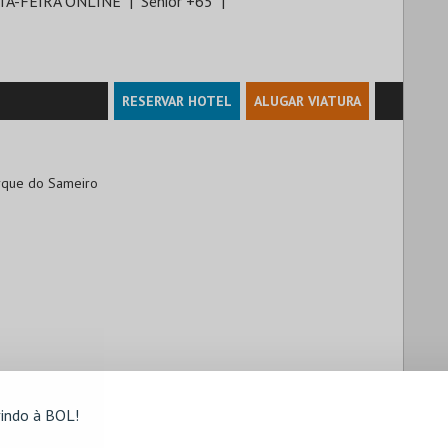
TA-FEIRA ONLINE
Sénior +65
RESERVAR HOTEL
ALUGAR VIATURA
arque do Sameiro

indo à BOL!