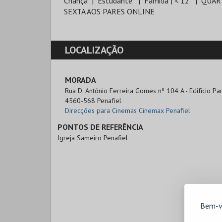
Criança
Estudante
Familia | < 12
QUAR
SEXTA AOS PARES ONLINE
LOCALIZAÇÃO
MORADA
Rua D. António Ferreira Gomes nº 104 A - Edifício P
4560-568 Penafiel
Direcções para Cinemas Cinemax Penafiel
PONTOS DE REFERÊNCIA
Igreja Sameiro Penafiel
Bem-v