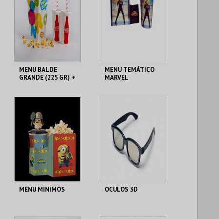
MENU BALDE
MENU TEMÁTICO
GRANDE (225 GR) +
MARVEL
2 BEBIDAS DE 500
CENÁRIO CASUAL
CENÁRIO CASUAL
ML
MAIS INFO
MAIS INFO
COMPRAR
COMPRAR
MENU MINIMOS
OCULOS 3D
CENÁRIO CASUAL
CENÁRIO CASUAL