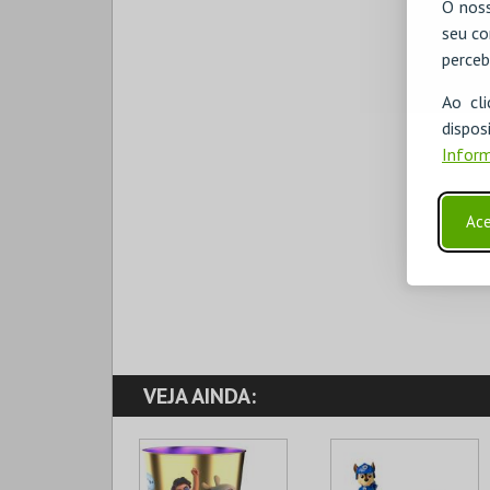
O noss
seu co
perceb
Ao cl
disp
Inform
Ace
VEJA AINDA: