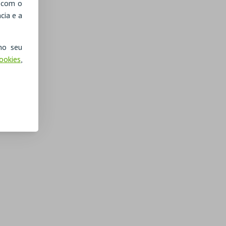
, com o
cia e a
no seu
Cookies
,