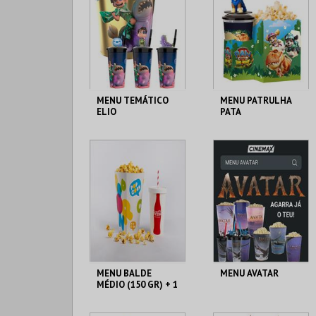
MENU TEMÁTICO
MENU PATRULHA
ELIO
PATA
CENÁRIO CASUAL
CENÁRIO CASUAL
MAIS INFO
MAIS INFO
COMPRAR
COMPRAR
MENU BALDE
MENU AVATAR
MÉDIO (150 GR) + 1
BEBIDA DE 750 ML
CENÁRIO CASUAL
CENÁRIO CASUAL