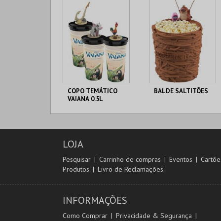
MAIS INFO
MAIS INFO
COMPRAR
COMPRAR
COPO TEMÁTICO
BALDE SALTITÕES
VAIANA 0.5L
CENÁRIO CASUAL
CENÁRIO CASUAL
LOJA
MAIS INFO
MAIS INFO
Pesquisar
Carrinho de compras
Eventos
Cartõe
Produtos
Livro de Reclamações
COMPRAR
COMPRAR
INFORMAÇÕES
Como Comprar
Privacidade & Segurança