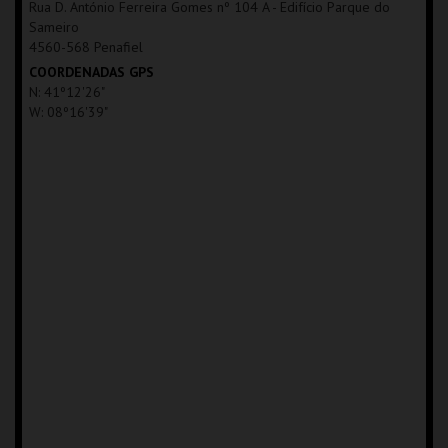
Rua D. António Ferreira Gomes nº 104 A - Edifício Parque do
COMPRAR
Sameiro
4560-568 Penafiel
COORDENADAS GPS
N: 41º12'26"
W: 08º16'39"