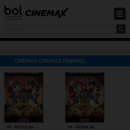
Olá,
iniciar sessão
PT
0
CARRINHO
CINEMAS CINEMAX PENAFIEL
EVENTOS
CARTÕES
PRODUTOS
VP - PATRULHA
VP - PATRULHA