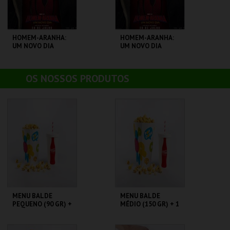
HOMEM-ARANHA:
HOMEM-ARANHA:
UM NOVO DIA
UM NOVO DIA
CINEMAS CINEMAX
CINEMAS CINEMAX
OS NOSSOS PRODUTOS
PENAFIEL
PENAFIEL
MAIS INFO
MAIS INFO
COMPRAR
COMPRAR
MENU BALDE
MENU BALDE
PEQUENO (90 GR) +
MÉDIO (150 GR) + 1
1 BEBIDA DE 750
BEBIDA DE 750 ML
CENÁRIO CASUAL
CENÁRIO CASUAL
ML