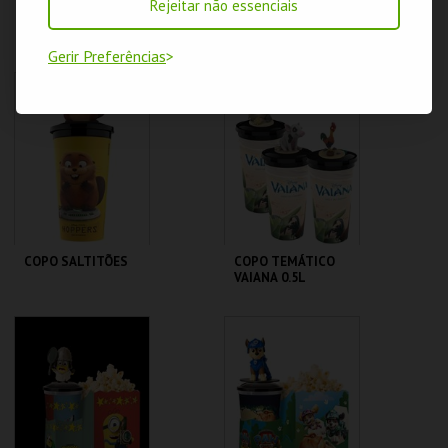
Rejeitar não essenciais
BALDE MINIMOS
BALDE SALTITÕES
90GR
Gerir Preferências
CENÁRIO CASUAL
CENÁRIO CASUAL
MAIS INFO
MAIS INFO
COMPRAR
COMPRAR
COPO SALTITÕES
COPO TEMÁTICO
VAIANA 0.5L
CENÁRIO CASUAL
CENÁRIO CASUAL
MAIS INFO
MAIS INFO
COMPRAR
COMPRAR