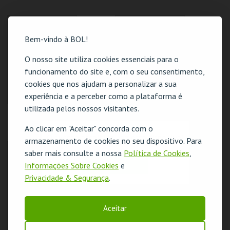
CENÁRIO CASUAL
CENÁRIO CASUAL
Bem-vindo à BOL!
MAIS INFO
MAIS INFO
O nosso site utiliza cookies essenciais para o
funcionamento do site e, com o seu consentimento,
COMPRAR
COMPRAR
cookies que nos ajudam a personalizar a sua
experiência e a perceber como a plataforma é
utilizada pelos nossos visitantes.
MENU TEMÁTICO
GOMAS
ELIO
Ao clicar em "Aceitar" concorda com o
CENÁRIO CASUAL
CENÁRIO CASUAL
O evento escolhido não está disponível
armazenamento de cookies no seu dispositivo. Para
saber mais consulte a nossa
Política de Cookies
,
OK
Informações Sobre Cookies
e
Privacidade & Segurança
.
MAIS INFO
MAIS INFO
COMPRAR
COMPRAR
Aceitar