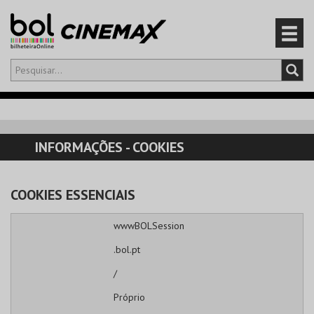
Olá,
iniciar sessão
PT
0
CARRINHO
INFORMAÇÕES - COOKIES
EVENTOS
COOKIES ESSENCIAIS
CARTÕES
wwwBOLSession
PRODUTOS
.bol.pt
/
Próprio