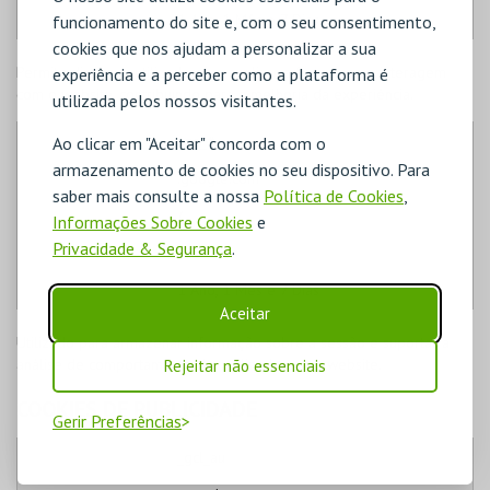
1 Ano, 1 Mês e 7 Dias
funcionamento do site e, com o seu consentimento,
cookies que nos ajudam a personalizar a sua
Permite distinguir utilizadores e analisar a forma como interagem
experiência e a perceber como a plataforma é
com o website, contribuindo para a melhoria da experiência.
utilizada pelos nossos visitantes.
_ga_#
Ao clicar em "Aceitar" concorda com o
armazenamento de cookies no seu dispositivo. Para
.google.com
saber mais consulte a nossa
Política de Cookies
,
/
Informações Sobre Cookies
e
Privacidade & Segurança
.
Terceiros
1 Ano, 1 Mês e 7 Dias
Aceitar
Utilizado para armazenar informação sobre a sessão e suportar a
análise de comportamento dos utilizadores no website.
Rejeitar não essenciais
COOKIES DE PUBLICIDADE
Gerir Preferências
_gcl_au